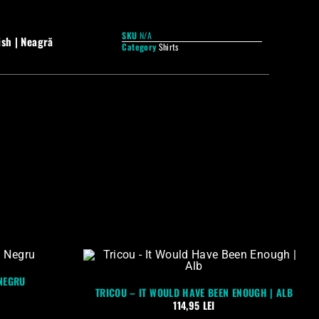
SKU
N/A
ish | Neagră
Category
Shirts
 NEGRU
TRICOU – IT WOULD HAVE BEEN ENOUGH | ALB
114,95
LEI