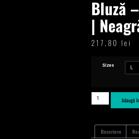
Bluză –
| Neagr
217,80
lei
Sizes
Adaugă î
Descriere
Rec