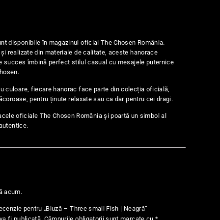
nt disponibile în magazinul oficial The Chosen România.
și realizate din materiale de calitate, aceste hanorace
 de succes îmbină perfect stilul casual cu mesajele puternice
Chosen.
u culoare, fiecare hanorac face parte din colecția oficială,
 răcoroase, pentru ținute relaxate sau ca dar pentru cei dragi.
ele oficiale The Chosen România și poartă un simbol al
 autentice.
nă acum.
 recenzie pentru „Bluză – Three small Fish | Neagră”
a fi publicată.
Câmpurile obligatorii sunt marcate cu
*