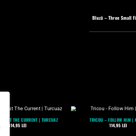
Bluză – Three Small F
GAINST THE CURRENT | TURCUAZ
TRICOU – FOLLOW HIM |
114,95
LEI
114,95
LEI
c