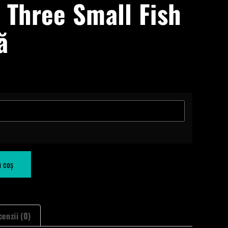
 Three Small Fish
ă
n coș
enzii (0)