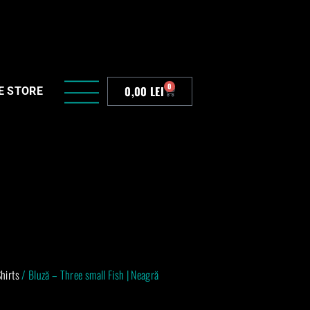
0
0,00
LEI
E STORE
hirts
/ Bluză – Three small Fish | Neagră