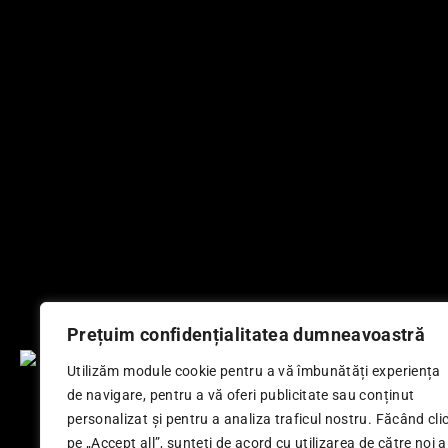
Produse Similare
Prețuim confidențialitatea dumneavoastră
Utilizăm module cookie pentru a vă îmbunătăți experiența
BLUZĂ – IMPOSSIBLE MATH | NEAGRĂ
TRICOU – A
de navigare, pentru a vă oferi publicitate sau conținut
217,80
LEI
personalizat și pentru a analiza traficul nostru. Făcând cli
pe „Accept all”, sunteți de acord cu utilizarea de către noi a