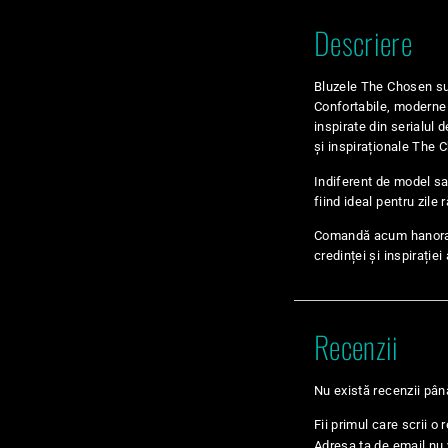
Descriere
Bluzele The Chosen su
Confortabile, moderne 
inspirate din serialul
și inspiraționale The 
Indiferent de model sa
fiind ideal pentru zile
Comandă acum hanorac
credinței și inspirației
Recenzii
Nu există recenzii pâ
Fii primul care scrii o
Adresa ta de email nu v