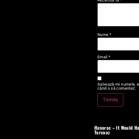
Recenzia ta
*
Nume
*
Email
*
Salvează-mi numele, em
când o să comentez.
Hanorac – It Would H
Turcuaz