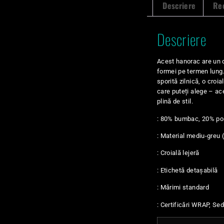
Descriere
Rec
Descriere
Acest hanorac are un d
formei pe termen lung.
sporită zilnică, o croi
care puteți alege – ac
plină de stil.
: 80% bumbac, 20% poli
: Material mediu-greu 
: Croială lejeră
: Etichetă detașabilă
: Mărimi standard
: Certificări WRAP, Se