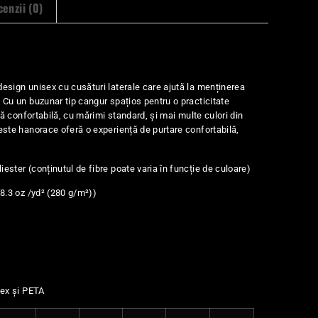
enzii (0)
esign unisex cu cusături laterale care ajută la menținerea
 Cu un buzunar tip cangur spațios pentru o practicitate
ală confortabilă, cu mărimi standard, și mai multe culori din
este hanorace oferă o experiență de purtare confortabilă,
ester (conținutul de fibre poate varia în funcție de culoare)
(8.3 oz /yd² (280 g/m²))
dex și PETA