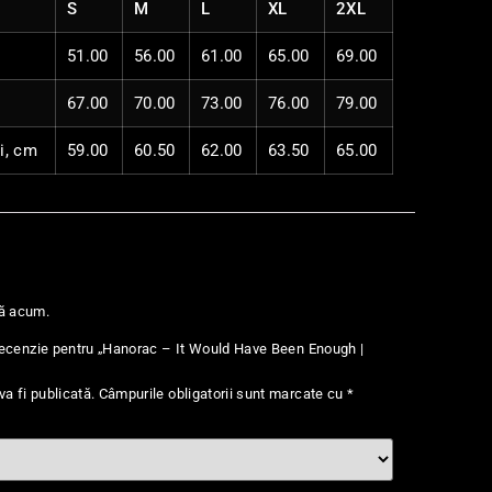
S
M
L
XL
2XL
51.00
56.00
61.00
65.00
69.00
67.00
70.00
73.00
76.00
79.00
i, cm
59.00
60.50
62.00
63.50
65.00
nă acum.
o recenzie pentru „Hanorac – It Would Have Been Enough |
a fi publicată.
Câmpurile obligatorii sunt marcate cu
*