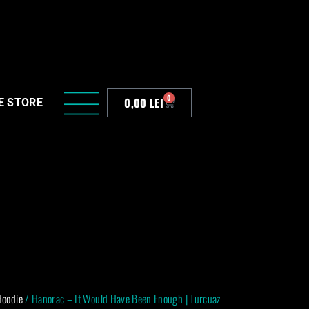
0
0,00
LEI
E STORE
Hoodie
/ Hanorac – It Would Have Been Enough | Turcuaz