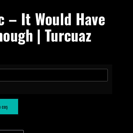
c – It Would Have
nough | Turcuaz
n coș