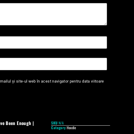
ailul și site-ul web în acest navigator pentru data viitoare
ave Been Enough |
SKU
N/A
Category
Hoodie