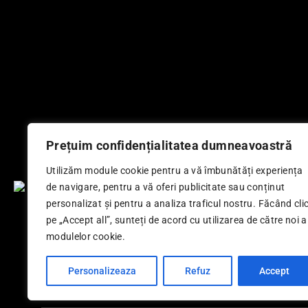
Prețuim confidențialitatea dumneavoastră
Produse Similare
Utilizăm module cookie pentru a vă îmbunătăți experiența
de navigare, pentru a vă oferi publicitate sau conținut
personalizat și pentru a analiza traficul nostru. Făcând cli
HANORAC – THREE SMALL FISH | TURCUAZ
pe „Accept all”, sunteți de acord cu utilizarea de către noi a
HANORAC – P
290,40
LEI
modulelor cookie.
SELECTEAZĂ OPȚIUNILE
S
Personalizeaza
Refuz
Accept