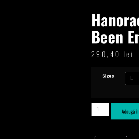
Hanora
Been E
290,40
lei
Sizes
Adaugă î